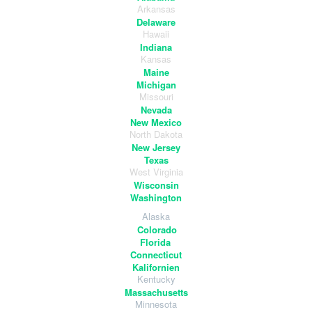
Arkansas
Delaware
Hawaii
Indiana
Kansas
Maine
Michigan
Missouri
Nevada
New Mexico
North Dakota
New Jersey
Texas
West Virginia
Wisconsin
Washington
Alaska
Colorado
Florida
Connecticut
Kalifornien
Kentucky
Massachusetts
Minnesota