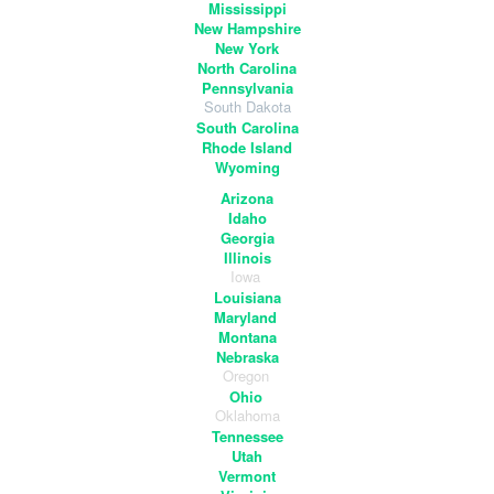
Mississippi
New Hampshire
New York
North Carolina
Pennsylvania
South Dakota
South Carolina
Rhode Island
Wyoming
Arizona
Idaho
Georgia
Illinois
Iowa
Louisiana
Maryland
Montana
Nebraska
Oregon
Ohio
Oklahoma
Tennessee
Utah
Vermont