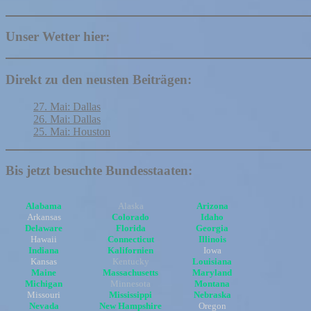
Unser Wetter hier:
Direkt zu den neusten Beiträgen:
27. Mai: Dallas
26. Mai: Dallas
25. Mai: Houston
Bis jetzt besuchte Bundesstaaten:
Alabama
Alaska
Arizona
Arkansas
Colorado
Idaho
Delaware
Florida
Georgia
Hawaii
Connecticut
Illinois
Indiana
Kalifornien
Iowa
Kansas
Kentucky
Louisiana
Maine
Massachusetts
Maryland
Michigan
Minnesota
Montana
Missouri
Mississippi
Nebraska
Nevada
New Hampshire
Oregon