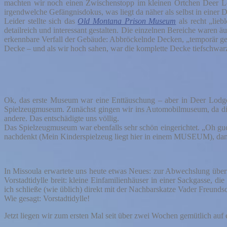
machten wir noch einen Zwischenstopp im kleinen Örtchen Deer L
irgendwelche Gefängnisdokus, was liegt da näher als selbst in einer D
Leider stellte sich das
Old Montana Prison Museum
als recht „lieb
detailreich und interessant gestalten. Die einzelnen Bereiche waren ä
erkennbare Verfall der Gebäude: Abbröckelnde Decken, „temporär ges
Decke – und als wir hoch sahen, war die komplette Decke tiefschwarz
Ok, das erste Museum war eine Enttäuschung – aber in Deer Lodge g
Spielzeugmuseum. Zunächst gingen wir ins Automobilmuseum, da dies
andere. Das entschädigte uns völlig.
Das Spielzeugmuseum war ebenfalls sehr schön eingerichtet. „Oh gu
nachdenkt (Mein Kinderspielzeug liegt hier in einem MUSEUM), dann 
In Missoula erwartete uns heute etwas Neues: zur Abwechslung übern
Vorstadtidylle breit: kleine Einfamilienhäuser in einer Sackgasse,
ich schließe (wie üblich) direkt mit der Nachbarskatze Vader Freund
Wie gesagt: Vorstadtidylle!
Jetzt liegen wir zum ersten Mal seit über zwei Wochen gemütlich au