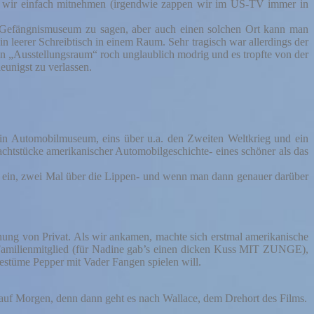
n wir einfach mitnehmen (irgendwie zappen wir im US-TV immer in
 ein Gefängnismuseum zu sagen, aber auch einen solchen Ort kann man
in leerer Schreibtisch in einem Raum. Sehr tragisch war allerdings der
n „Ausstellungsraum“ roch unglaublich modrig und es tropfte von der
eunigst zu verlassen.
 Ein Automobilmuseum, eins über u.a. den Zweiten Weltkrieg und ein
htstücke amerikanischer Automobilgeschichte- eines schöner als das
r ein, zwei Mal über die Lippen- und wenn man dann genauer darüber
nung von Privat. Als wir ankamen, machte sich erstmal amerikanische
es Familienmitglied (für Nadine gab’s einen dicken Kuss MIT ZUNGE),
estüme Pepper mit Vader Fangen spielen will.
 auf Morgen, denn dann geht es nach Wallace, dem Drehort des Films.