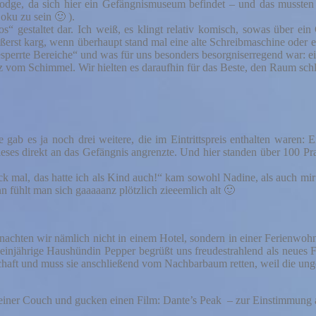
odge, da sich hier ein Gefängnismuseum befindet – und das musste
oku zu sein 🙂 ).
los“ gestaltet dar. Ich weiß, es klingt relativ komisch, sowas über
ußerst karg, wenn überhaupt stand mal eine alte Schreibmaschine oder e
perrte Bereiche“ und was für uns besonders besorgniserregend war: ei
 vom Schimmel. Wir hielten es daraufhin für das Beste, den Raum schl
ab es ja noch drei weitere, die im Eintrittspreis enthalten waren:
es direkt an das Gefängnis angrenzte. Und hier standen über 100 Prac
ck mal, das hatte ich als Kind auch!“ kam sowohl Nadine, als auch mi
fühlt man sich gaaaaanz plötzlich zieeemlich alt 🙂
achten wir nämlich nicht in einem Hotel, sondern in einer Ferienwoh
 die einjährige Haushündin Pepper begrüßt uns freudestrahlend als neu
schaft und muss sie anschließend vom Nachbarbaum retten, weil die ung
f einer Couch und gucken einen Film: Dante’s Peak – zur Einstimmung