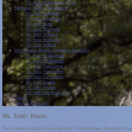
03. Juni: Yellowstone West
Montana, Idaho, Washington
04. Juni: Gardiner
05. Juni: Bozeman
06. Juni: Butte
07. Juni: Missoula
08. Juni: Wallace
09. Juni: Spokane
10. Juni: Wilbur
Washington, British Columbia (Kanada)
11. Juni: Bellingham
12. Juni: Bellingham
13. Juni: Vancouver
14. Juni: Vancouver
15. Juni: La Connor
16. Juni: Seattle
17. Juni: Seattle
18. Juni: Die Rückreise
Galerie
– Reise-Auswahl –
06. Juni: Butte
Nach einem wirklich herausragenden Complimentary Breakfast in uns