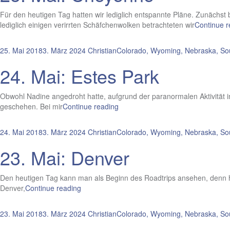
Für den heutigen Tag hatten wir lediglich entspannte Pläne. Zunächst
lediglich einigen verirrten Schäfchenwolken betrachteten wir
Continue r
25. Mai 2018
3. März 2024
Christian
Colorado, Wyoming, Nebraska, So
24. Mai: Estes Park
Obwohl Nadine angedroht hatte, aufgrund der paranormalen Aktivität 
geschehen. Bei mir
Continue reading
24. Mai 2018
3. März 2024
Christian
Colorado, Wyoming, Nebraska, So
23. Mai: Denver
Den heutigen Tag kann man als Beginn des Roadtrips ansehen, denn he
Denver,
Continue reading
23. Mai 2018
3. März 2024
Christian
Colorado, Wyoming, Nebraska, So