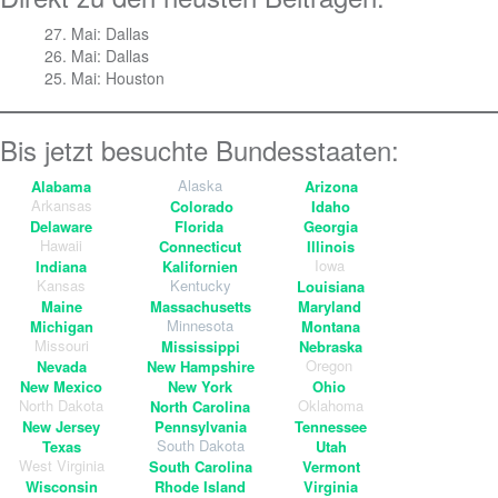
27. Mai: Dallas
26. Mai: Dallas
25. Mai: Houston
Bis jetzt besuchte Bundesstaaten:
Alabama
Alaska
Arizona
Arkansas
Colorado
Idaho
Delaware
Florida
Georgia
Hawaii
Connecticut
Illinois
Indiana
Kalifornien
Iowa
Kansas
Kentucky
Louisiana
Maine
Massachusetts
Maryland
Michigan
Minnesota
Montana
Missouri
Mississippi
Nebraska
Nevada
New Hampshire
Oregon
New Mexico
New York
Ohio
North Dakota
North Carolina
Oklahoma
New Jersey
Pennsylvania
Tennessee
Texas
South Dakota
Utah
West Virginia
South Carolina
Vermont
Wisconsin
Rhode Island
Virginia