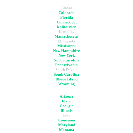
Alaska
Colorado
Florida
Connecticut
Kalifornien
Kentucky
Massachusetts
Minnesota
Mississippi
New Hampshire
New York
North Carolina
Pennsylvania
South Dakota
South Carolina
Rhode Island
Wyoming
Arizona
Idaho
Georgia
Illinois
Iowa
Louisiana
Maryland
Montana