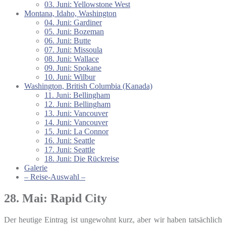
03. Juni: Yellowstone West
Montana, Idaho, Washington
04. Juni: Gardiner
05. Juni: Bozeman
06. Juni: Butte
07. Juni: Missoula
08. Juni: Wallace
09. Juni: Spokane
10. Juni: Wilbur
Washington, British Columbia (Kanada)
11. Juni: Bellingham
12. Juni: Bellingham
13. Juni: Vancouver
14. Juni: Vancouver
15. Juni: La Connor
16. Juni: Seattle
17. Juni: Seattle
18. Juni: Die Rückreise
Galerie
– Reise-Auswahl –
28. Mai: Rapid City
Der heutige Eintrag ist ungewohnt kurz, aber wir haben tatsächlich