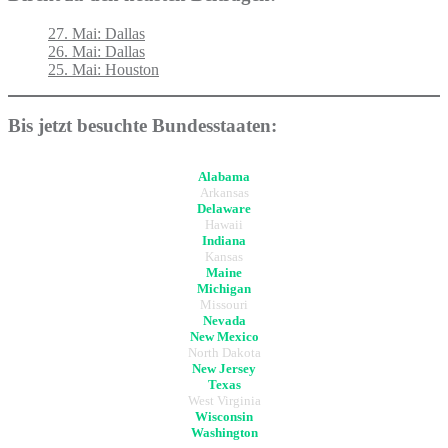
27. Mai: Dallas
26. Mai: Dallas
25. Mai: Houston
Bis jetzt besuchte Bundesstaaten:
Alabama
Arkansas
Delaware
Hawaii
Indiana
Kansas
Maine
Michigan
Missouri
Nevada
New Mexico
North Dakota
New Jersey
Texas
West Virginia
Wisconsin
Washington