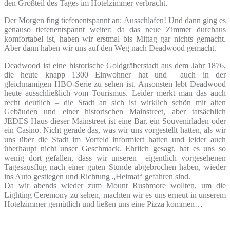
den Großteil des Tages im Hotelzimmer verbracht.
Der Morgen fing tiefenentspannt an: Ausschlafen! Und dann ging es
genauso tiefenentspannt weiter: da das neue Zimmer durchaus
komfortabel ist, haben wir erstmal bis Mittag gar nichts gemacht.
Aber dann haben wir uns auf den Weg nach Deadwood gemacht.
Deadwood ist eine historische Goldgräberstadt aus dem Jahr 1876,
die heute knapp 1300 Einwohner hat und auch in der
gleichnamigen HBO-Serie zu sehen ist. Ansonsten lebt Deadwood
heute ausschließlich vom Tourismus. Leider merkt man das auch
recht deutlich – die Stadt an sich ist wirklich schön mit alten
Gebäuden und einer historischen Mainstreet, aber tatsächlich
JEDES Haus dieser Mainstreet ist eine Bar, ein Souvenirladen oder
ein Casino. Nicht gerade das, was wir uns vorgestellt hatten, als wir
uns über die Stadt im Vorfeld informiert hatten und leider auch
überhaupt nicht unser Geschmack. Ehrlich gesagt, hat es uns so
wenig dort gefallen, dass wir unseren eigentlich vorgesehenen
Tagesausflug nach einer guten Stunde abgebrochen haben, wieder
ins Auto gestiegen und Richtung „Heimat“ gefahren sind.
Da wir abends wieder zum Mount Rushmore wollten, um die
Lighting Ceremony zu sehen, machten wir es uns erneut in unserem
Hotelzimmer gemütlich und ließen uns eine Pizza kommen…