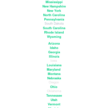
Mississippi
New Hampshire
New York
North Carolina
Pennsylvania
South Dakota
South Carolina
Rhode Island
Wyoming
Arizona
Idaho
Georgia
Illinois
Iowa
Louisiana
Maryland
Montana
Nebraska
Oregon
Ohio
Oklahoma
Tennessee
Utah
Vermont