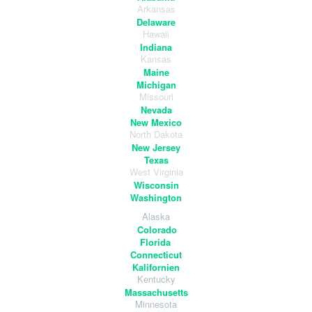
Arkansas
Delaware
Hawaii
Indiana
Kansas
Maine
Michigan
Missouri
Nevada
New Mexico
North Dakota
New Jersey
Texas
West Virginia
Wisconsin
Washington
Alaska
Colorado
Florida
Connecticut
Kalifornien
Kentucky
Massachusetts
Minnesota