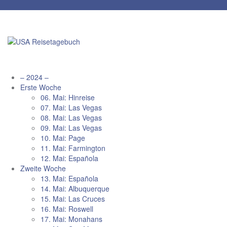
Zum
Inhalt
springen
– 2024 –
Erste Woche
06. Mai: Hinreise
07. Mai: Las Vegas
08. Mai: Las Vegas
09. Mai: Las Vegas
10. Mai: Page
11. Mai: Farmington
12. Mai: Española
Zweite Woche
13. Mai: Española
14. Mai: Albuquerque
15. Mai: Las Cruces
16. Mai: Roswell
17. Mai: Monahans