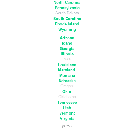
North Carolina
Pennsylvania
South Dakota
South Carolina
Rhode Island
Wyoming
Arizona
Idaho
Georgia
Illinois
Iowa
Louisiana
Maryland
Montana
Nebraska
Oregon
Ohio
Oklahoma
Tennessee
Utah
Vermont
Virginia
(37/50)