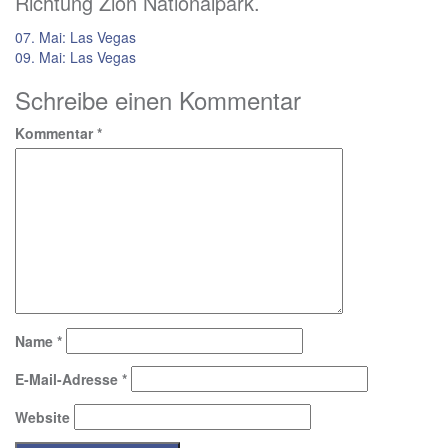
Richtung Zion Nationalpark.
Beitragsnavigation
07. Mai: Las Vegas
09. Mai: Las Vegas
Schreibe einen Kommentar
Kommentar
*
Name
*
E-Mail-Adresse
*
Website