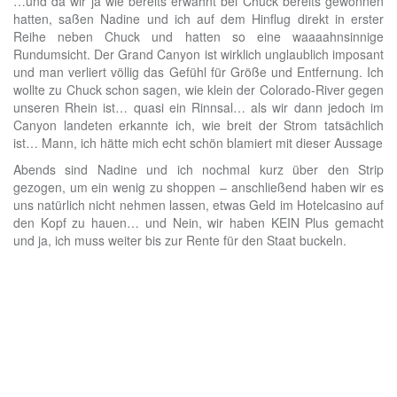
…und da wir ja wie bereits erwähnt bei Chuck bereits gewonnen
hatten, saßen Nadine und ich auf dem Hinflug direkt in erster
Reihe neben Chuck und hatten so eine waaaahnsinnige
Rundumsicht. Der Grand Canyon ist wirklich unglaublich imposant
und man verliert völlig das Gefühl für Größe und Entfernung. Ich
wollte zu Chuck schon sagen, wie klein der Colorado-River gegen
unseren Rhein ist… quasi ein Rinnsal… als wir dann jedoch im
Canyon landeten erkannte ich, wie breit der Strom tatsächlich
ist… Mann, ich hätte mich echt schön blamiert mit dieser Aussage
Abends sind Nadine und ich nochmal kurz über den Strip
gezogen, um ein wenig zu shoppen – anschließend haben wir es
uns natürlich nicht nehmen lassen, etwas Geld im Hotelcasino auf
den Kopf zu hauen… und Nein, wir haben KEIN Plus gemacht
und ja, ich muss weiter bis zur Rente für den Staat buckeln.