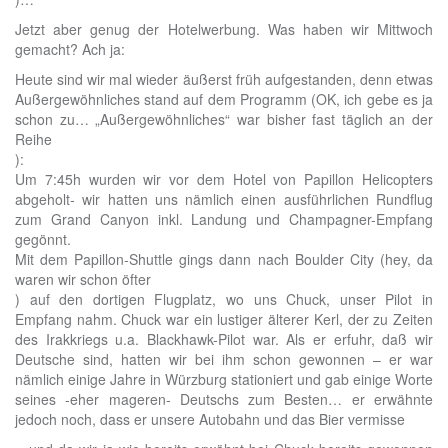
Jetzt aber genug der Hotelwerbung. Was haben wir Mittwoch
gemacht? Ach ja:
Heute sind wir mal wieder äußerst früh aufgestanden, denn etwas
Außergewöhnliches stand auf dem Programm (OK, ich gebe es ja
schon zu… „Außergewöhnliches“ war bisher fast täglich an der
Reihe
):
Um 7:45h wurden wir vor dem Hotel von Papillon Helicopters
abgeholt- wir hatten uns nämlich einen ausführlichen Rundflug
zum Grand Canyon inkl. Landung und Champagner-Empfang
gegönnt.
Mit dem Papillon-Shuttle gings dann nach Boulder City (hey, da
waren wir schon öfter
) auf den dortigen Flugplatz, wo uns Chuck, unser Pilot in
Empfang nahm. Chuck war ein lustiger älterer Kerl, der zu Zeiten
des Irakkriegs u.a. Blackhawk-Pilot war. Als er erfuhr, daß wir
Deutsche sind, hatten wir bei ihm schon gewonnen – er war
nämlich einige Jahre in Würzburg stationiert und gab einige Worte
seines -eher mageren- Deutschs zum Besten… er erwähnte
jedoch noch, dass er unsere Autobahn und das Bier vermisse