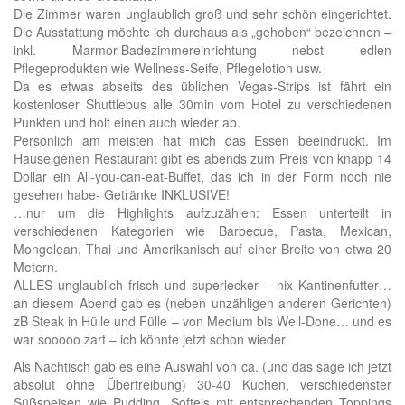
Die Zimmer waren unglaublich groß und sehr schön eingerichtet.
Die Ausstattung möchte ich durchaus als „gehoben“ bezeichnen –
inkl. Marmor-Badezimmereinrichtung nebst edlen
Pflegeprodukten wie Wellness-Seife, Pflegelotion usw.
Da es etwas abseits des üblichen Vegas-Strips ist fährt ein
kostenloser Shuttlebus alle 30min vom Hotel zu verschiedenen
Punkten und holt einen auch wieder ab.
Persönlich am meisten hat mich das Essen beeindruckt. Im
Hauseigenen Restaurant gibt es abends zum Preis von knapp 14
Dollar ein All-you-can-eat-Buffet, das ich in der Form noch nie
gesehen habe- Getränke INKLUSIVE!
…nur um die Highlights aufzuzählen: Essen unterteilt in
verschiedenen Kategorien wie Barbecue, Pasta, Mexican,
Mongolean, Thai und Amerikanisch auf einer Breite von etwa 20
Metern.
ALLES unglaublich frisch und superlecker – nix Kantinenfutter…
an diesem Abend gab es (neben unzähligen anderen Gerichten)
zB Steak in Hülle und Fülle – von Medium bis Well-Done… und es
war sooooo zart – ich könnte jetzt schon wieder
Als Nachtisch gab es eine Auswahl von ca. (und das sage ich jetzt
absolut ohne Übertreibung) 30-40 Kuchen, verschiedenster
Süßspeisen wie Pudding, Softeis mit entsprechenden Toppings