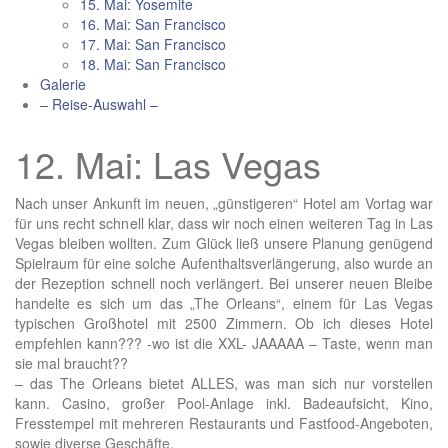
15. Mai: Yosemite
16. Mai: San Francisco
17. Mai: San Francisco
18. Mai: San Francisco
Galerie
– Reise-Auswahl –
12. Mai: Las Vegas
Nach unser Ankunft im neuen, „günstigeren“ Hotel am Vortag war
für uns recht schnell klar, dass wir noch einen weiteren Tag in Las
Vegas bleiben wollten. Zum Glück ließ unsere Planung genügend
Spielraum für eine solche Aufenthaltsverlängerung, also wurde an
der Rezeption schnell noch verlängert. Bei unserer neuen Bleibe
handelte es sich um das „The Orleans“, einem für Las Vegas
typischen Großhotel mit 2500 Zimmern. Ob ich dieses Hotel
empfehlen kann??? -wo ist die XXL- JAAAAA – Taste, wenn man
sie mal braucht??
– das The Orleans bietet ALLES, was man sich nur vorstellen
kann. Casino, großer Pool-Anlage inkl. Badeaufsicht, Kino,
Fresstempel mit mehreren Restaurants und Fastfood-Angeboten,
sowie diverse Geschäfte.