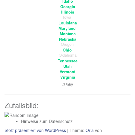
Idaho
Georgia
Illinois
Iowa
Louisiana
Maryland
Montana
Nebraska
Oregon
Ohio
Oklahoma
Tennessee
Utah
Vermont
Virginia
(37/50)
Zufallsbild:
Hinweise zum Datenschutz
Stolz präsentiert von WordPress
|
Theme:
Oria
von