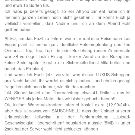
und etwa 15 Sorten Eis.
Ich habs ja bereits gesagt: so ein All-you-can-eat habe ich in
meinem ganzen Leben noch nicht gesehen… Ihr könnt Euch ja
vielleicht vorstellen, daß Nadine und ich an dem Abend echt
gelitten haben
ALSO, um das Fazit zu liefern: wenn ihr mal eine Reise nach Las
Vegas plant ist meine ganz deutliche Hotelempfehlung das The
Orleans… Top, Top, Top – in jeder Beziehung (unser Zimmersafe
war zB verriegelt beim Einzug – kurzer Anruf an der Rezeption,
keine 3min später klopfte ein Sicherheitsdienst-Mitarbeiter und
behob das Problem)…
Und wenn ich Euch jetzt verrate, was dieser LUXUS-Schuppen
pro Nacht kostet, ihr werdet es nicht glauben- und ehrlich gesagt
frage ich mich noch immer, wie die das machen:
inkl. Steuer kostet eine Übernachtung etwa 41 Dollar – das ist
WENIGER als jedes Motel, das wir bisher gebucht haben!!!
Ok, kleiner Wehrmutstropfen: Internet kostet extra (12,99/24h)-
aber das ist sowas von SAUSCHNELL, dass der Upload unserer
Urlaubsbilder teilweise mit der Fehlermeldung „Upload-
Geschwindigkeit überschritten“ neustarten musste (5MB in unter
2sek hat der Server wohl nicht schlucken können
)…